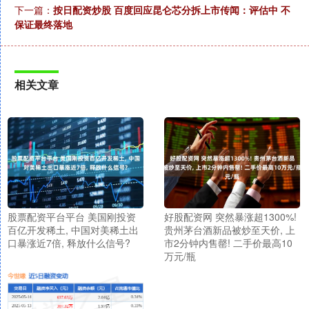
下一篇：
按日配资炒股 百度回应昆仑芯分拆上市传闻：评估中 不
保证最终落地
相关文章
股票配资平台平台 美国刚投资
好股配资网 突然暴涨超1300%!
百亿开发稀土, 中国对美稀土出
贵州茅台酒新品被炒至天价, 上
口暴涨近7倍, 释放什么信号?
市2分钟内售罄! 二手价最高10
万元/瓶