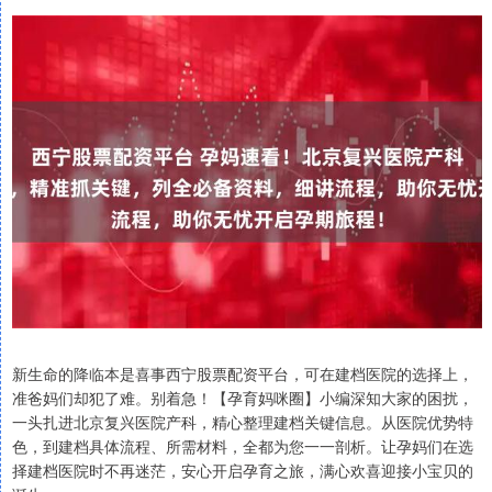
新生命的降临本是喜事西宁股票配资平台，可在建档医院的选择上，
准爸妈们却犯了难。别着急！【孕育妈咪圈】小编深知大家的困扰，
一头扎进北京复兴医院产科，精心整理建档关键信息。从医院优势特
色，到建档具体流程、所需材料，全都为您一一剖析。让孕妈们在选
择建档医院时不再迷茫，安心开启孕育之旅，满心欢喜迎接小宝贝的