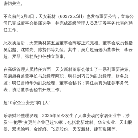
密切关注。
不久前的5月8日，天安新材（603725.SH）也发布重要公告，宣布公
司已完成董事会换届选举，并完成高级管理人员及证券事务代表的聘
任工作。
此次换届后，天安新材第五届董事会阵容正式亮相。董事会成员包括
吴启超、沈耀亮、陈贤伟等九位。其中，吴启超当选为董事长，李云
超、罗琴、张勃兴担任独立董事。
在高级管理人员聘任方面，天安新材董事会做出了一系列重要决策。
吴启超身兼董事长与总经理两职，聘任刘巧云为副总经理、财务总
监；聘任曾艳华为副总经理、董事会秘书；聘任吴真为证券事务代
表，协助董事会秘书开展工作。
超10家企业变更“掌门人”
乐居财经整理发现，2025年至今发生了人事变动的家居企业中，涉
及“一把手”变更的企业已超10家，包括北新建材、华立实业、天山股
份、双虎涂料、金螳螂、飞鹿股份、天安新材、建艺集团等。