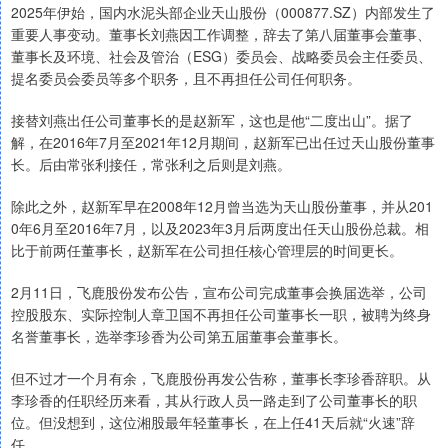
2025年伊始，国内水泥头部企业天山股份（000877.SZ）内部发生了
重要人事变动。董事长刘燕因工作调整，辞去了第八届董事会董事、
董事长及环境、社会及管治（ESG）委员会、战略委员会主任委员、
提名委员会委员等多个职务，且不再担任公司任何职务。
接替刘燕出任公司董事长的是赵新军，这也是他“二度出山”。据了
解，在2016年7月至2021年12月期间，赵新军已出任过天山股份董事
长。后由常张利接任，常张利之后则是刘燕。
除此之外，赵新军早在2008年12月曾当选为天山股份董事，并从201
0年6月至2016年7月，以及2023年3月后两度出任天山股份总裁。相
比于前两任董事长，赵新军在公司担任核心管理层的时间更长。
2月11日，飞鹿股份发布公告，宣布公司完成董事会换届选举，公司
控股股东、实际控制人章卫国不再担任公司董事长一职，被聘为终身
名誉董事长，选举李珍香为公司第五届董事会董事长。
但不过才一个月有余，飞鹿股份再发公告称，董事长李珍香辞职。从
李珍香的任职经历来看，其从行政人员一路走到了公司董事长的职
位。但没想到，这位湘股最年轻董事长，在上任41天后就“火速”辞
任。