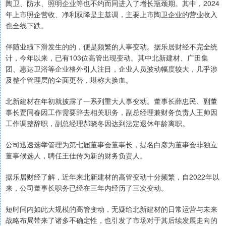
陶卫、防水、照明企业等也不约而同进入了增长瓶颈期。其中，2024
年上市照企营收、净利双降是主基调，主要上市陶卫企业的营业收入
也全线下跌。
伴随业绩下滑发生的的，便是频繁的人事变动。据乐居财经不完全统
计，今年以来，已有103位高管出现变动。其中北新建材、广田集
团、惠达卫浴等企业格外引人注目，企业人员波动幅度较大，几乎涉
及整个管理层的全面更替，堪称大换血。
北新建材在年初就披露了一系列重大人事变动。董事长薛忠民、副董
事长贾同春因工作需要辞去相关职务，副总经理兼财务负责人王帅因
工作调整辞职，副总经理郝晓冬因达到法定退休年龄离职。
公司迅速选举管理为第七届董事会董事长，提名白彦为董事会非独立
董事候选人，聘任王佳传为新的财务负责人。
据乐居财经了解，近年来北新建材的高管变动十分频繁，自2022年以
来，公司董事长职务已经在三年内经历了三次变动。
短时间内如此大规模的高管变动，无疑给北新建材的日常运营与未来
战略布局带来了诸多不确定性，也引发了市场对于其后续发展走向的