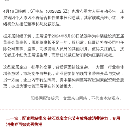
4月16日晚间，ST中装（002822.SZ）也发布重大人事变动公告，庄
展诺因个人原因不再适合担任董事长和总裁，其家族成员庄小红、庄
绪初分别接任董事长与总裁职位。
据乐居财经了解，庄展诺于2024年5月23日被选举为中装建设第五届
董事会董事长，履职董事长不足一年，辞职后，庄展诺将在公司担任
除公司董事、监事、高级管理人员外的其他职务。值得关注的是，接
任者庄小红为庄展诺生母，而新任总裁庄绪初则为庄展诺叔叔。
这些家居企业一把手的变更，背后原因错综复杂。一方面，行业整体
增长放缓，市场竞争白热化，企业需要新的领导者带来变革与突破；
另一方面，企业内部转型阵痛、资本架构调整等深层因素配资概念股
票，亦成为驱动管理层更迭的关键推力。
阳美网配资提示：文章来自网络，不代表本站观点。
上一篇：
配资网站排名 钻石珠宝文化节有效释放消费潜力，专用
消费券再掀购买热潮