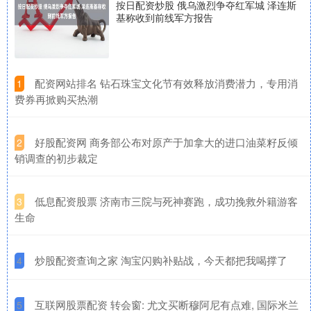
按日配资炒股 俄乌激烈争夺红军城 泽连斯
基称收到前线军方报告
​配资网站排名 钻石珠宝文化节有效释放消费潜力，专用消
1
费券再掀购买热潮
​好股配资网 商务部公布对原产于加拿大的进口油菜籽反倾
2
销调查的初步裁定
​低息配资股票 济南市三院与死神赛跑，成功挽救外籍游客
3
生命
​炒股配资查询之家 淘宝闪购补贴战，今天都把我喝撑了
4
​互联网股票配资 转会窗: 尤文买断穆阿尼有点难, 国际米兰
5