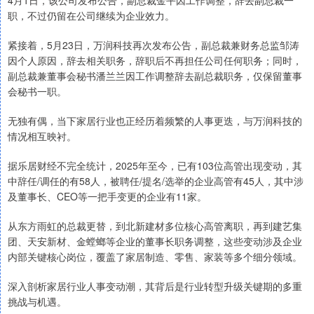
4月1日，该公司发布公告，副总裁金平因工作调整，辞去副总裁一
职，不过仍留在公司继续为企业效力。
紧接着，5月23日，万润科技再次发布公告，副总裁兼财务总监邹涛
因个人原因，辞去相关职务，辞职后不再担任公司任何职务；同时，
副总裁兼董事会秘书潘兰兰因工作调整辞去副总裁职务，仅保留董事
会秘书一职。
无独有偶，当下家居行业也正经历着频繁的人事更迭，与万润科技的
情况相互映衬。
据乐居财经不完全统计，2025年至今，已有103位高管出现变动，其
中辞任/调任的有58人，被聘任/提名/选举的企业高管有45人，其中涉
及董事长、CEO等一把手变更的企业有11家。
从东方雨虹的总裁更替，到北新建材多位核心高管离职，再到建艺集
团、天安新材、金螳螂等企业的董事长职务调整，这些变动涉及企业
内部关键核心岗位，覆盖了家居制造、零售、家装等多个细分领域。
深入剖析家居行业人事变动潮，其背后是行业转型升级关键期的多重
挑战与机遇。