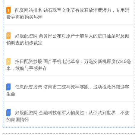
​配资网站排名 钻石珠宝文化节有效释放消费潜力，专用消
1
费券再掀购买热潮
​好股配资网 商务部公布对原产于加拿大的进口油菜籽反倾
2
销调查的初步裁定
​按日配资炒股 国产手机电池革命：万毫安新机厚度仅8.5毫
3
米，续航与手感并存
​低息配资股票 济南市三院与死神赛跑，成功挽救外籍游客
4
生命
​好股配资网 金融科技领军人物吴超：从邵武到世界，不变
5
的家国情怀