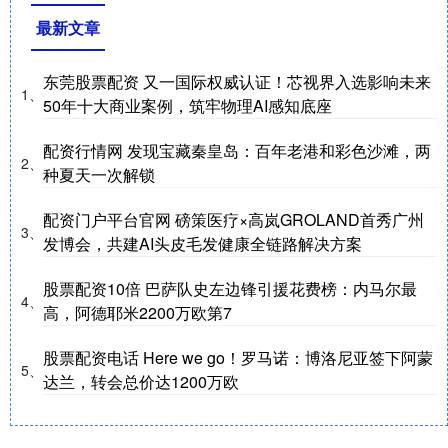
最新文章
东莞股票配资 又一国际权威认证！芯视界入选影响未来
1、
50年十大商业案例，筑牢物理AI感知底座
配资行情网 发现宝藏秦皇岛：百年老港和彩色沙滩，两
2、
种夏天一次解锁
配资门户平台官网 磅策医疗×高岚GROLAND首秀广州
3、
发博会，共建AI头皮毛发健康全链路解决方案
股票配资10倍 巴萨队史左边锋引援花费榜：内马尔最
4、
高，阿德耶米2200万欧第7
股票配资电话 Here we go！罗马诺：博洛尼亚签下阿蒙
5、
达兰，转会总价达1200万欧