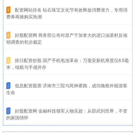
​配资网站排名 钻石珠宝文化节有效释放消费潜力，专用消
1
费券再掀购买热潮
​好股配资网 商务部公布对原产于加拿大的进口油菜籽反倾
2
销调查的初步裁定
​按日配资炒股 国产手机电池革命：万毫安新机厚度仅8.5毫
3
米，续航与手感并存
​低息配资股票 济南市三院与死神赛跑，成功挽救外籍游客
4
生命
​好股配资网 金融科技领军人物吴超：从邵武到世界，不变
5
的家国情怀