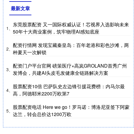
最新文章
东莞股票配资 又一国际权威认证！芯视界入选影响未来
1、
50年十大商业案例，筑牢物理AI感知底座
配资行情网 发现宝藏秦皇岛：百年老港和彩色沙滩，两
2、
种夏天一次解锁
配资门户平台官网 磅策医疗×高岚GROLAND首秀广州
3、
发博会，共建AI头皮毛发健康全链路解决方案
股票配资10倍 巴萨队史左边锋引援花费榜：内马尔最
4、
高，阿德耶米2200万欧第7
股票配资电话 Here we go！罗马诺：博洛尼亚签下阿蒙
5、
达兰，转会总价达1200万欧