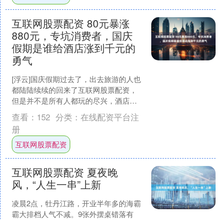
互联网股票配资 80元暴涨
880元，专坑消费者，国庆
假期是谁给酒店涨到千元的
勇气
[浮云]国庆假期过去了，出去旅游的人也
都陆陆续续的回来了互联网股票配资，
但是并不是所有人都玩的尽兴，酒店的
贸然涨价就是一个扫兴的点。 到了节假
查看：
152
分类：
在线配资平台注
日适当涨一涨也没什....
册
互联网股票配资
互联网股票配资 夏夜晚
风，“人生一串”上新
凌晨2点，牡丹江路，开业半年多的海霸
霸大排档人气不减。9张外摆桌错落有