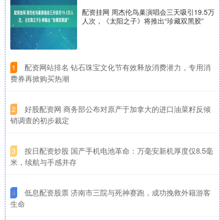
配资挂网 周杰伦鸟巢演唱会三天吸引19.5万
人次，《太阳之子》将推出“珍藏双黑胶”
​配资网站排名 钻石珠宝文化节有效释放消费潜力，专用消
1
费券再掀购买热潮
​好股配资网 商务部公布对原产于加拿大的进口油菜籽反倾
2
销调查的初步裁定
​按日配资炒股 国产手机电池革命：万毫安新机厚度仅8.5毫
3
米，续航与手感并存
​低息配资股票 济南市三院与死神赛跑，成功挽救外籍游客
4
生命