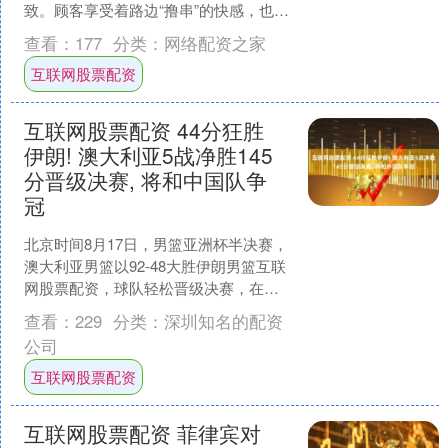
致。顾客享受着路边“撸串”的快感，也不
阻碍行人通行。 店主刘波说自家小店严
查看：
177
分类：
网络配资之家
守相关管理规则—....
互联网股票配资
互联网股票配资 44分狂胜
伊朗! 澳大利亚5战净胜145
分晋级决赛, 将和中国队争
冠
北京时间8月17日，男篮亚洲杯半决赛，
澳大利亚男篮以92-48大胜伊朗男篮互联
网股票配资，球队轻松晋级决赛，在前5
场比赛澳大利亚总共净胜对手145分，他
查看：
229
分类：
深圳知名的配资
们将会和....
公司
互联网股票配资
互联网股票配资 菲律宾对