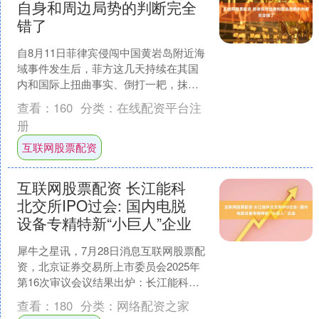
自身和周边局势的判断完全
错了
自8月11日菲律宾侵闯中国黄岩岛附近海
域事件发生后，菲方这几天持续在其国
内和国际上扭曲事实、倒打一耙，抹黑
中国对菲方船只采取“危险动作”。13日，
查看：
160
分类：
在线配资平台注
美“希金斯”号....
册
互联网股票配资
互联网股票配资 长江能科
北交所IPO过会: 国内电脱
设备专精特新“小巨人”企业
犀牛之星讯，7月28日消息互联网股票配
资，北京证券交易所上市委员会2025年
第16次审议会议结果出炉：长江能科
（873867）符合发行条件，上市条件和
查看：
180
分类：
网络配资之家
信息披露要....