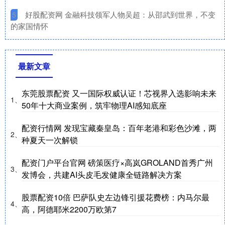
​好股配资网 金融科技领军人物吴超：从邵武到世界，不变
5
的家国情怀
最新文章
东莞股票配资 又一国际权威认证！芯视界入选影响未来
1、
50年十大商业案例，筑牢物理AI感知底座
配资行情网 发现宝藏秦皇岛：百年老港和彩色沙滩，两
2、
种夏天一次解锁
配资门户平台官网 磅策医疗×高岚GROLAND首秀广州
3、
发博会，共建AI头皮毛发健康全链路解决方案
股票配资10倍 巴萨队史左边锋引援花费榜：内马尔最
4、
高，阿德耶米2200万欧第7