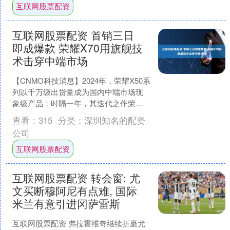
互联网股票配资
互联网股票配资 首销三日
即成爆款 荣耀X70用旗舰技
术击穿中端市场
【CNMO科技消息】2024年，荣耀X50系
列以千万级出货量成为国内中端市场现
象级产品；时隔一年，其迭代之作荣耀
X70以更加硬核的姿态于7月亮相，再次
查看：
315
分类：
深圳知名的配资
将国产中端....
公司
互联网股票配资
互联网股票配资 转会窗: 尤
文买断穆阿尼有点难, 国际
米兰有意引进冈萨雷斯
互联网股票配资 弗拉霍维奇继续折磨尤