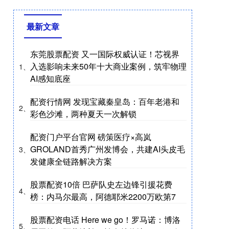
最新文章
东莞股票配资 又一国际权威认证！芯视界
入选影响未来50年十大商业案例，筑牢物理
1、
AI感知底座
配资行情网 发现宝藏秦皇岛：百年老港和
2、
彩色沙滩，两种夏天一次解锁
配资门户平台官网 磅策医疗×高岚
GROLAND首秀广州发博会，共建AI头皮毛
3、
发健康全链路解决方案
股票配资10倍 巴萨队史左边锋引援花费
4、
榜：内马尔最高，阿德耶米2200万欧第7
股票配资电话 Here we go！罗马诺：博洛
5、