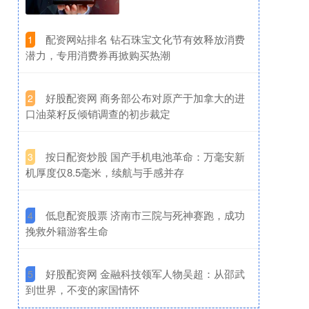
​配资网站排名 钻石珠宝文化节有效释放消费
1
潜力，专用消费券再掀购买热潮
​好股配资网 商务部公布对原产于加拿大的进
2
口油菜籽反倾销调查的初步裁定
​按日配资炒股 国产手机电池革命：万毫安新
3
机厚度仅8.5毫米，续航与手感并存
​低息配资股票 济南市三院与死神赛跑，成功
4
挽救外籍游客生命
​好股配资网 金融科技领军人物吴超：从邵武
5
到世界，不变的家国情怀