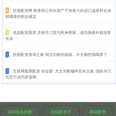
​好股配资网 商务部公布对原产于加拿大的进口油菜籽反倾
2
销调查的初步裁定
​低息配资股票 济南市三院与死神赛跑，成功挽救外籍游客
3
生命
​炒股配资查询之家 淘宝闪购补贴战，今天都把我喝撑了
4
​互联网股票配资 转会窗: 尤文买断穆阿尼有点难, 国际米兰
5
有意引进冈萨雷斯
深圳知名的配
在线配资平
网络配资