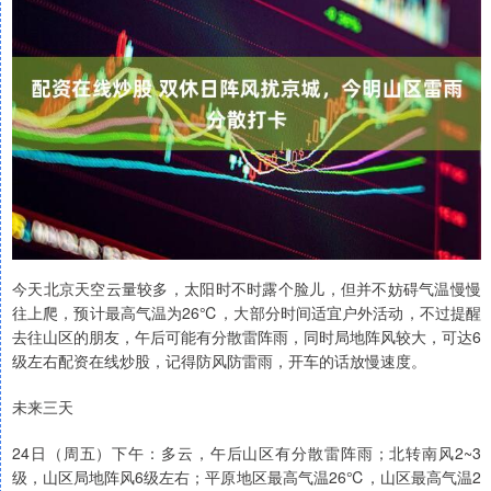
今天北京天空云量较多，太阳时不时露个脸儿，但并不妨碍气温慢慢
往上爬，预计最高气温为26℃，大部分时间适宜户外活动，不过提醒
去往山区的朋友，午后可能有分散雷阵雨，同时局地阵风较大，可达6
级左右配资在线炒股，记得防风防雷雨，开车的话放慢速度。
未来三天
24日（周五）下午：多云，午后山区有分散雷阵雨；北转南风2~3
级，山区局地阵风6级左右；平原地区最高气温26℃，山区最高气温2