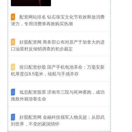
​配资网站排名 钻石珠宝文化节有效释放消费
1
潜力，专用消费券再掀购买热潮
​好股配资网 商务部公布对原产于加拿大的进
2
口油菜籽反倾销调查的初步裁定
​按日配资炒股 国产手机电池革命：万毫安新
3
机厚度仅8.5毫米，续航与手感并存
​低息配资股票 济南市三院与死神赛跑，成功
4
挽救外籍游客生命
​好股配资网 金融科技领军人物吴超：从邵武
5
到世界，不变的家国情怀