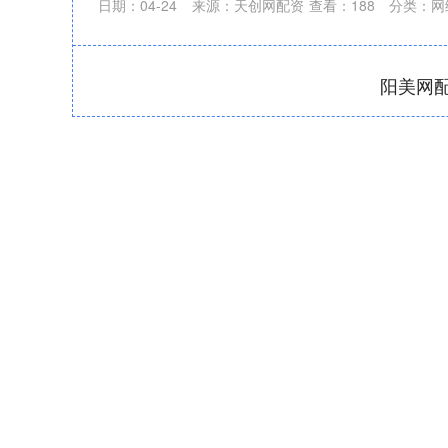
日期：04-24
来源：天创网配资
查看：
188
分类：
网
阳美网