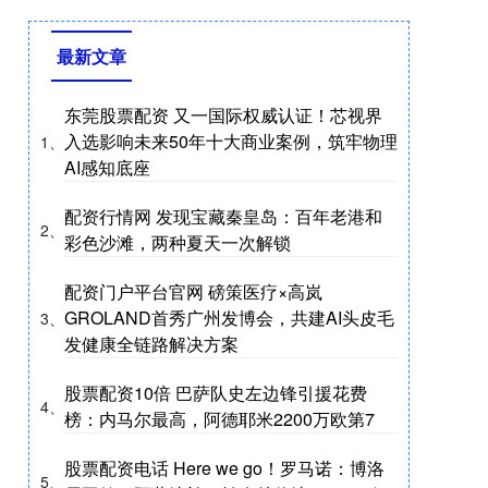
最新文章
东莞股票配资 又一国际权威认证！芯视界
入选影响未来50年十大商业案例，筑牢物理
1、
AI感知底座
配资行情网 发现宝藏秦皇岛：百年老港和
2、
彩色沙滩，两种夏天一次解锁
配资门户平台官网 磅策医疗×高岚
GROLAND首秀广州发博会，共建AI头皮毛
3、
发健康全链路解决方案
股票配资10倍 巴萨队史左边锋引援花费
4、
榜：内马尔最高，阿德耶米2200万欧第7
股票配资电话 Here we go！罗马诺：博洛
5、